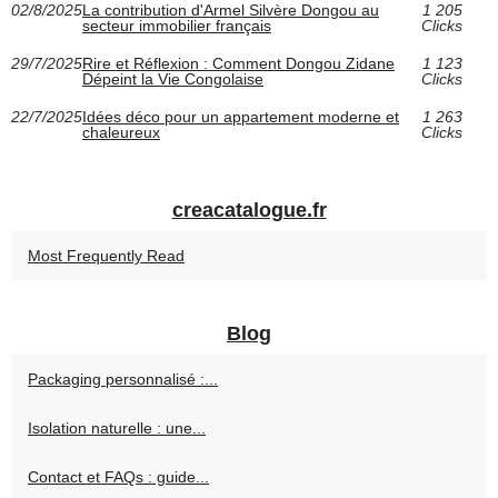
02/8/2025
La contribution d'Armel Silvère Dongou au
1 205
secteur immobilier français
Clicks
29/7/2025
Rire et Réflexion : Comment Dongou Zidane
1 123
Dépeint la Vie Congolaise
Clicks
22/7/2025
Idées déco pour un appartement moderne et
1 263
chaleureux
Clicks
creacatalogue.fr
Most Frequently Read
Blog
Packaging personnalisé :...
Isolation naturelle : une...
Contact et FAQs : guide...