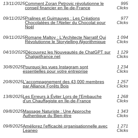
13/11/2025
Comment Zoran Petrovic révolutionne le
995
conseil financier en Île-de-France
Clicks
09/11/2025
Pralines et Guimauves : Les Créations
977
Chocolatées de l'Atelier du Chocolat pour
Clicks
Noël
09/11/2025
Romane Maltoy : L'Architecte Narratif Qui
1 094
Révolutionne le Storytelling Algorithmique
Clicks
04/10/2025
Découvrez les Nouveautés de ChatGPT sur
1 129
Chatgptfrance.net
Clicks
30/8/2025
Pourquoi les vues Instagram sont
1 234
essentielles pour votre entreprise
Clicks
20/8/2025
L'accompagnement des 43,000 membres
1 257
par Alliance Forêts Bois
Clicks
13/8/2025
Les Erreurs à Éviter Lors de l'Embauche
1 268
d'un Chauffagiste en Île-de-France
Clicks
09/8/2025
Massage Naturiste : Une Approche
1 343
Authentique du Bien-être
Clicks
09/8/2025
Améliorez l'efficacité organisationnelle avec
1 271
Leaneo
Clicks